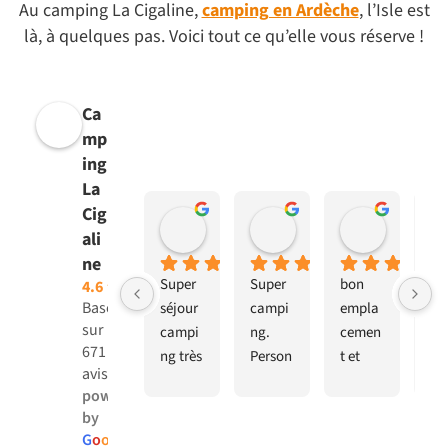
Au camping La Cigaline,
camping en Ardèche
, l’Isle est
là, à quelques pas. Voici tout ce qu’elle vous réserve !
Ca
mp
ing
La
Cig
Elodie Guerout
Doudou
Jean Jac
ali
il y a 4 semaines
il y a 4 semaines
il y a 1 moi
ne
Super 
Super 
bon 
Ve
4.6
Basé
séjour 
campi
empla
pas
sur
campi
ng.
cemen
un 
671
ng très 
Person
t et 
we
avis
propre 
nel et 
bon 
end
powered
calme
patron 
accuei
ca
by
Empla
a 
l.
ng,
G
o
o
g
l
e