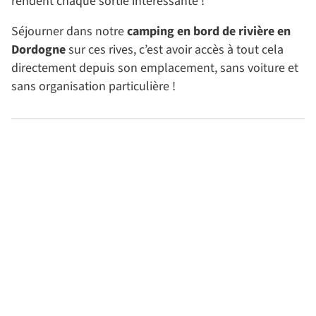
rendent chaque sortie intéressante !
gardo
pou
ns 
les 
Séjourner dans notre
camping en bord de rivière en
dans 
pr
Dordogne
sur ces rives, c’est avoir accès à tout cela
nos 
éta
directement depuis son emplacement, sans voiture et
procha
qui
sans organisation particulière !
ins 
son
arrêts
vr
Merci 
nt 
pour 
pet
votre 
soi
accuei
ave
l
leu
cli
!