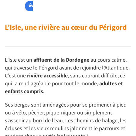
cemen
l'écout
nou
évaluez-nous sur
t 
e
av
grand 
Et 
éta
avec 
d'une 
trè
L’Isle, une rivière au cœur du Périgord
eau et 
grande 
bie
électri
gentill
ac
cité
esse
lli 
Campi
les 
L’Isle est un
affluent de la Dordogne
au cours calme,
ng 
em
qui traverse le Périgord avant de rejoindre l’Atlantique.
propre 
ce
et 
ts 
C’est une
rivière accessible
, sans courant difficile, ce
ombra
top
qui la rend agréable pour tout le monde,
adultes et
gé
Les
enfants compris.
Sanita
sa
ires 
res 
Ses berges sont aménagées pour se promener à pied
impec
son
ou à vélo, pêcher, pique-niquer ou simplement
cables
pr
s’asseoir au bord de l’eau. Les chemins de halage, les
Nous 
s! 
écluses et les vieux moulins jalonnent le parcours et
le 
plu