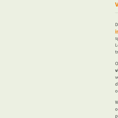
V
D
i
s
L
t
O
v
v
d
o
W
o
p