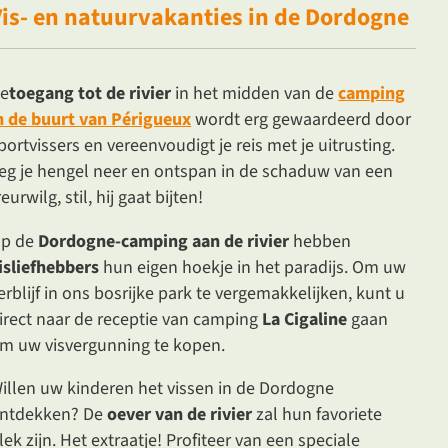
is-
en
natuurvakanties
in de Dordogne
e
toegang tot de rivier
in het midden van de
camping
n de buurt van Périgueux
wordt erg gewaardeerd door
portvissers en vereenvoudigt je reis met je uitrusting.
eg je hengel neer en ontspan in de schaduw van een
reurwilg, stil, hij gaat bijten!
p de
Dordogne-camping aan de rivier
hebben
isliefhebbers
hun eigen hoekje in het paradijs. Om uw
erblijf in ons bosrijke park te vergemakkelijken, kunt u
irect naar de receptie van camping
La Cigaline
gaan
m uw visvergunning te kopen.
illen uw kinderen het vissen in de Dordogne
ntdekken? De
oever van de rivier
zal hun favoriete
lek zijn. Het extraatje! Profiteer van een speciale