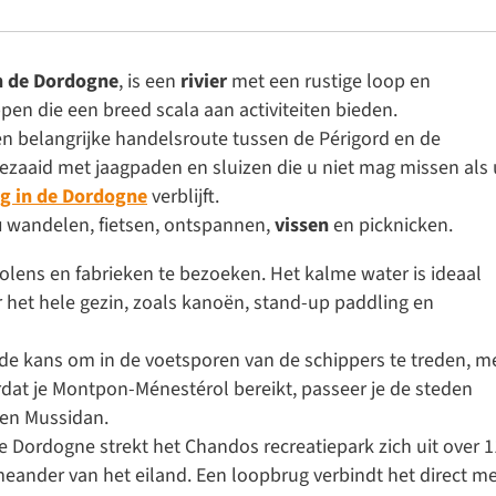
an de Dordogne
, is een
rivier
met een rustige loop en
en die een breed scala aan activiteiten bieden.
een belangrijke handelsroute tussen de Périgord en de
bezaaid met jaagpaden en sluizen die u niet mag missen als 
g in de Dordogne
verblijft.
u
wandelen, fietsen, ontspannen,
vissen
en picknicken.
molens en fabrieken te bezoeken. Het
kalme water
is ideaal
 het hele gezin, zoals kanoën, stand-up paddling en
de kans om in de voetsporen van de schippers te treden, m
dat je Montpon-Ménestérol bereikt, passeer je de steden
 en Mussidan.
de Dordogne
strekt het Chandos recreatiepark zich uit over 1
meander van het eiland. Een loopbrug verbindt het direct m