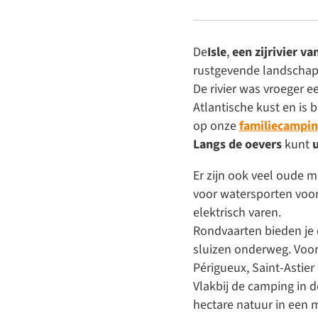
De
Isle
,
een zijrivier v
rustgevende landschapp
De rivier was vroeger 
Atlantische kust en is 
op onze
familiecampin
Langs de oevers
kunt
Er zijn ook veel oude 
voor watersporten voor
elektrisch varen.
Rondvaarten bieden je 
sluizen onderweg. Voor
Périgueux, Saint-Astier
Vlakbij de
camping in 
hectare natuur in een 