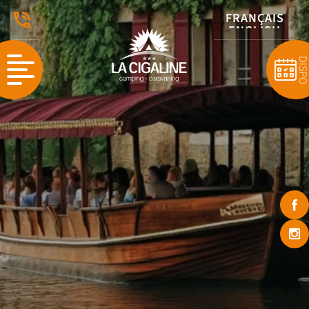
FRANÇAIS
ENGLISH
NEDERLANDS
DISP