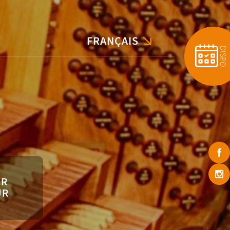
FRANÇAIS
ENGLISH
DISPO
ER
UR