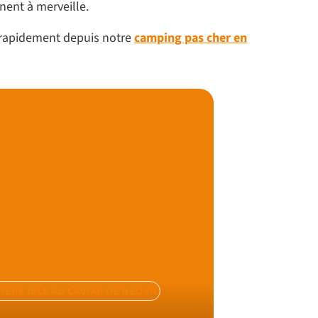
nnent à merveille.
rt rapidement depuis notre
camping pas cher en
VIÈRE ISLE AU CAVIAR DE NEUVIC