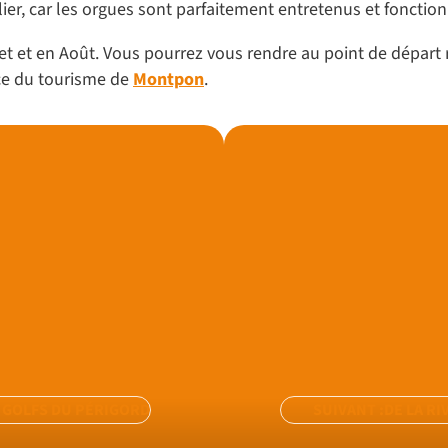
ulier, car les orgues sont parfaitement entretenus et fonctio
illet et en Août. Vous pourrez vous rendre au point de dépa
ice du tourisme de
Montpon
.
 GOLFS DU PÉRIGORD
SUIVANT :
DE LA RI