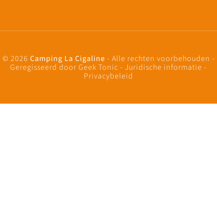
© 2026
Camping La Cigaline
- Alle rechten voorbehouden -
Geregisseerd door
Geek Tonic
-
Juridische informatie
-
Privacybeleid