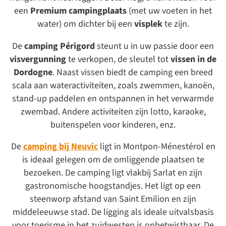
een
Premium campingplaats
(met uw voeten in het
water) om dichter bij een
visplek
te zijn.
De
camping Périgord
steunt u in uw passie door een
visvergunning
te verkopen, de sleutel tot
vissen in de
Dordogne
. Naast vissen biedt de camping een breed
scala aan wateractiviteiten, zoals zwemmen, kanoën,
stand-up paddelen en ontspannen in het verwarmde
zwembad. Andere activiteiten zijn lotto, karaoke,
buitenspelen voor kinderen, enz.
De
camping bij Neuvic
ligt in Montpon-Ménestérol en
is ideaal gelegen om de omliggende plaatsen te
bezoeken. De camping ligt vlakbij Sarlat en zijn
gastronomische hoogstandjes. Het ligt op een
steenworp afstand van Saint Emilion en zijn
middeleeuwse stad. De ligging als ideale uitvalsbasis
voor toerisme in het zuidwesten is onbetwistbaar. De